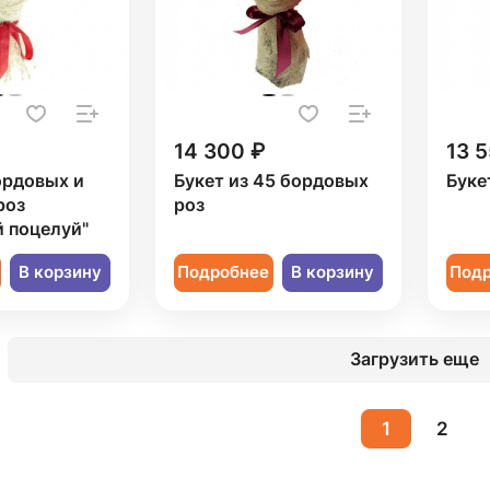
14 300 ₽
13 5
ордовых и
Букет из 45 бордовых
Буке
роз
роз
 поцелуй"
В корзину
Подробнее
В корзину
Под
Загрузить еще
1
2