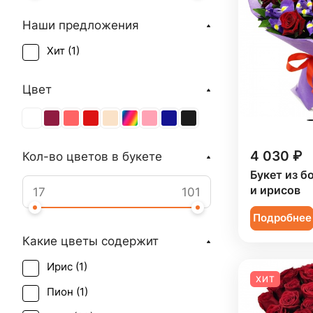
Наши предложения
Хит (
1
)
Цвет
4 030 ₽
Кол-во цветов в букете
Букет из б
и ирисов
Подробнее
Какие цветы содержит
Ирис (
1
)
ХИТ
Пион (
1
)