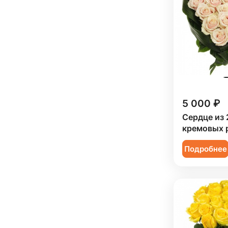
Мужчине (
12
)
Подруге (
7
)
Ребенку (
35
)
Сестре (
8
)
5 000 ₽
Сердце из 
кремовых 
Подробнее