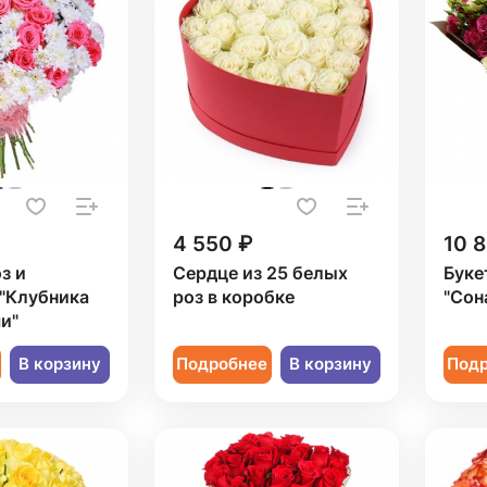
4 550 ₽
10 
з и
Сердце из 25 белых
Буке
 "Клубника
роз в коробке
"Сон
и"
В корзину
Подробнее
В корзину
Под