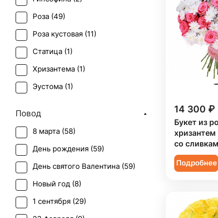
Роза (
49
)
Роза кустовая (
11
)
Статица (
1
)
Хризантема (
1
)
Эустома (
1
)
14 300 ₽
Повод
Букет из ро
8 марта (
58
)
хризантем
со сливкам
День рождения (
59
)
Подробнее
День святого Валентина (
59
)
Новый год (
8
)
1 сентября (
29
)