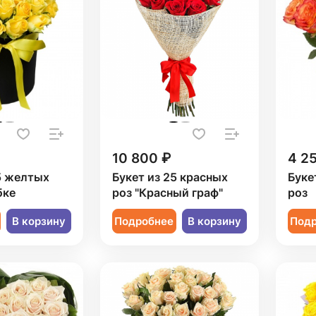
10 800 ₽
4 2
5 желтых
Букет из 25 красных
Буке
бке
роз "Красный граф"
роз
В корзину
Подробнее
В корзину
Под