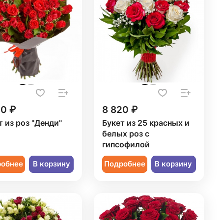
50 ₽
8 820 ₽
т из роз "Денди"
Букет из 25 красных и
белых роз с
гипсофилой
робнее
В корзину
Подробнее
В корзину