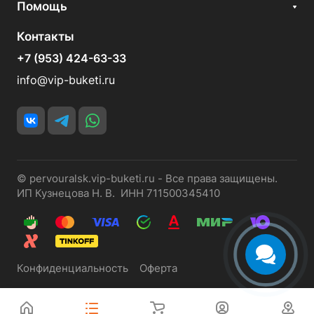
Помощь
Контакты
+7 (953) 424-63-33
info@vip-buketi.ru
© pervouralsk.vip-buketi.ru - Все права защищены.
ИП Кузнецова Н. В. ИНН 711500345410
Конфиденциальность
Оферта