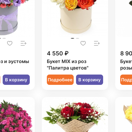
4 550 ₽
8 9
оз и эустомы
Букет MIX из роз
Буке
"Палитра цветов"
роз
В корзину
Подробнее
В корзину
Под