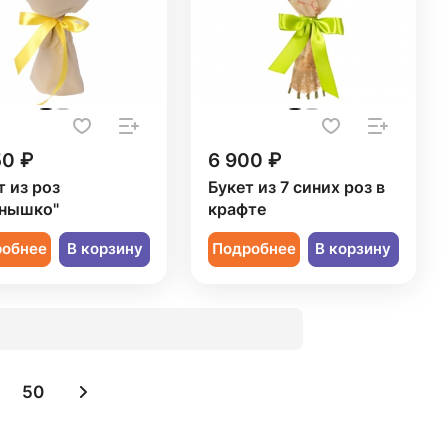
50 ₽
6 900 ₽
т из роз
Букет из 7 синих роз в
нышко"
крафте
робнее
В корзину
Подробнее
В корзину
50