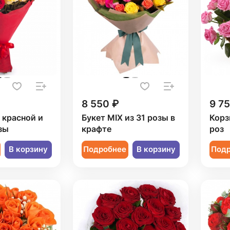
8 550 ₽
9 7
1 красной и
Букет MIX из 31 розы в
Корз
зы
крафте
роз
В корзину
Подробнее
В корзину
Под