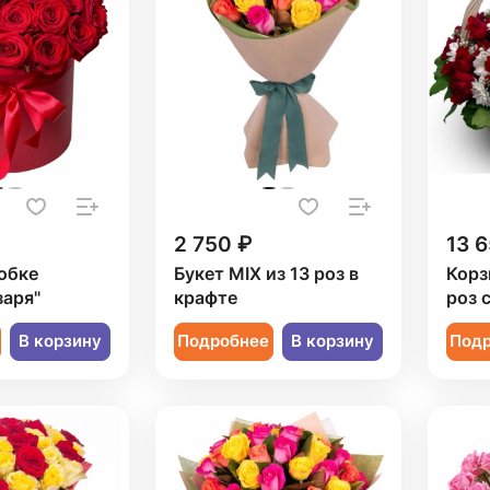
2 750 ₽
13 6
обке
Букет MIX из 13 роз в
Корз
заря"
крафте
роз 
В корзину
Подробнее
В корзину
Под