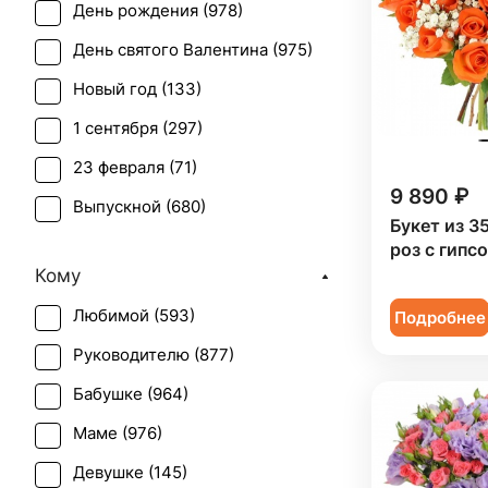
День рождения (
978
)
Гипсофила (
37
)
День святого Валентина (
975
)
Гортензия (
4
)
Новый год (
133
)
Грин белл (
1
)
1 сентября (
297
)
Ирис (
37
)
23 февраля (
71
)
Калла (
14
)
9 890 ₽
Выпускной (
680
)
Краспедия (
2
)
Букет из 3
День матери (
963
)
роз с гипс
Лилия (
40
)
Кому
День учителя (
753
)
Лимониум (
1
)
Любимой (
593
)
Подробнее
Пасха (
52
)
Маттиола (
3
)
Руководителю (
877
)
Первое свидание (
928
)
Орхидея (
50
)
Бабушке (
964
)
Последний звонок (
614
)
Пион (
2
)
Маме (
976
)
Рождение ребенка (
434
)
Подсолнух (
38
)
Девушке (
145
)
Рождество (
131
)