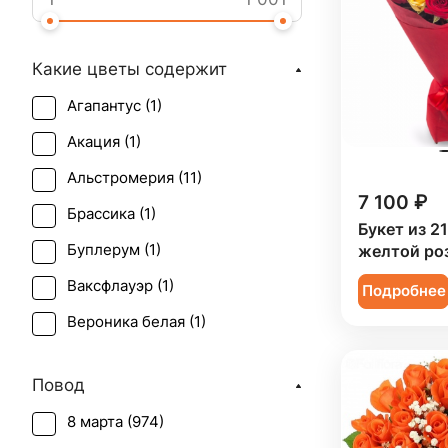
Какие цветы содержит
Агапантус (
1
)
Акация (
1
)
Альстромерия (
11
)
7 100 ₽
Брассика (
1
)
Букет из 2
Буплерум (
1
)
желтой ро
Ваксфлауэр (
1
)
Подробнее
Вероника белая (
1
)
Гвоздика (
52
)
Повод
Гербера (
46
)
8 марта (
974
)
Гиперикум (
23
)