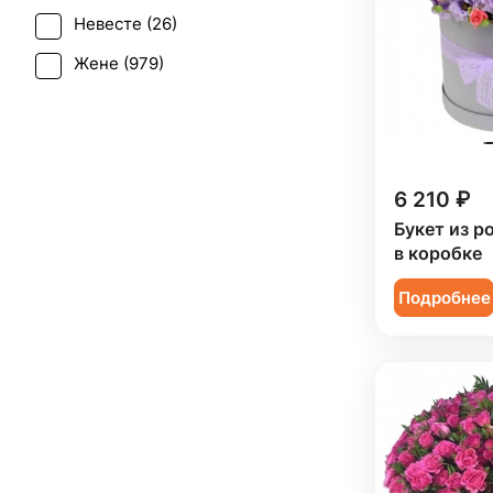
Ранункулюс (
3
)
Невесте (
26
)
Свадьба (
15
)
Роза (
643
)
Жене (
979
)
Татьянин день (
968
)
Роза кустовая (
149
)
Женщине (
977
)
Траур (
1
)
Ромашка (
2
)
Коллеге (
977
)
Юбилей (
667
)
Скиммия (
1
)
Мужчине (
157
)
6 210 ₽
Солидаго (
8
)
Подруге (
143
)
Букет из р
Статица (
14
)
в коробке
Ребенку (
444
)
Танацетум (
12
)
Подробнее
Сестре (
143
)
Тюльпан (
23
)
Фрезия (
8
)
Хамелациум (
1
)
Хризантема (
75
)
Эрингиум (
1
)