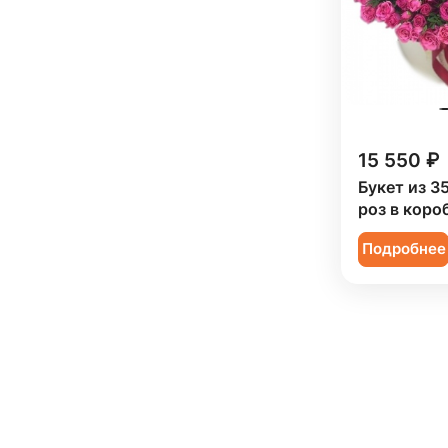
Эустома (
47
)
15 550 ₽
Букет из 3
роз в коро
Подробнее