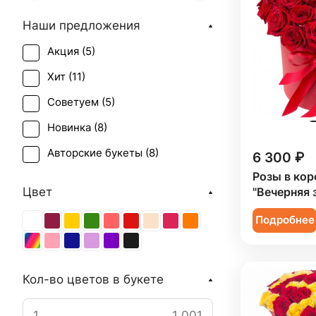
Наши предложения
Акция (
5
)
Хит (
11
)
Советуем (
5
)
Новинка (
8
)
Авторские букеты (
8
)
6 300 ₽
Розы в кор
Цвет
"Вечерняя 
Подробнее
Кол-во цветов в букете