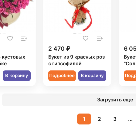
2 470 ₽
6 0
5 кустовых
Букет из 9 красных роз
Буке
бке
с гипсофилой
"Сол
В корзину
Подробнее
В корзину
Под
Загрузить еще
1
2
3
...