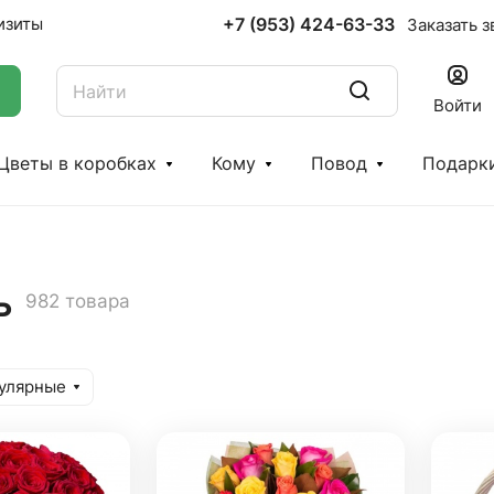
+7 (953) 424-63-33
изиты
Заказать з
Войти
Цветы в коробках
Кому
Повод
Подарк
ь
982 товара
улярные