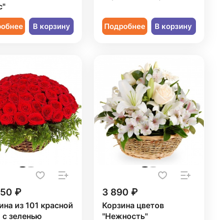
с"
робнее
В корзину
Подробнее
В корзину
750 ₽
3 890 ₽
ина из 101 красной
Корзина цветов
 с зеленью
"Нежность"