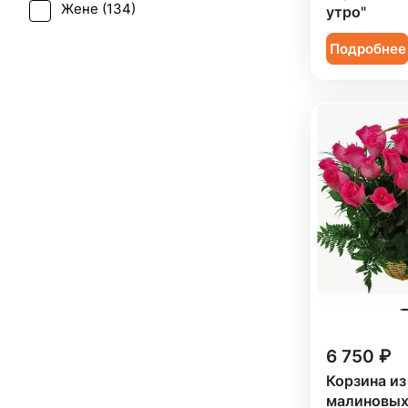
Жене (
134
)
утро"
Ромашка (
1
)
Женщине (
134
)
Подробнее
Сирень (
1
)
Коллеге (
133
)
Солидаго (
1
)
Мужчине (
21
)
Статица (
3
)
Подруге (
21
)
Танацетум (
3
)
Ребенку (
6
)
Тюльпан (
2
)
Сестре (
21
)
Фрезия (
1
)
Хризантема (
12
)
Эрингиум (
1
)
Эустома (
11
)
6 750 ₽
Корзина из
малиновых