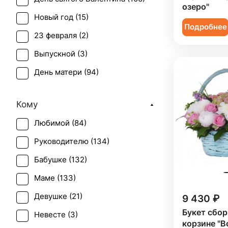
Ирис (
4
)
озеро"
Новый год (
15
)
Лилия (
7
)
Подробнее
23 февраля (
2
)
Лимониум (
2
)
Выпускной (
3
)
Маттиола (
1
)
День матери (
94
)
Нарцисс (
1
)
День учителя (
24
)
Нигелла (
1
)
Кому
Пасха (
3
)
Озотамнус (
1
)
Любимой (
84
)
Первое свидание (
104
)
Орхидея (
18
)
Руководителю (
134
)
Рождение ребенка (
116
)
Пион (
27
)
Бабушке (
132
)
Рождество (
15
)
Подсолнух (
15
)
Маме (
133
)
Свадьба (
4
)
Ранункулюс (
1
)
Девушке (
21
)
9 430 ₽
Татьянин день (
75
)
Роза (
77
)
Букет сбор
Невесте (
3
)
Юбилей (
128
)
Роза кустовая (
13
)
корзине "В