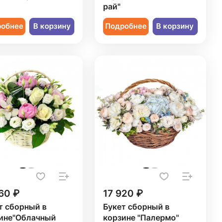
рай"
робнее
В корзину
Подробнее
В корзину
60 ₽
17 920 ₽
т сборный в
Букет сборный в
ине"Облачный
корзине "Палермо"