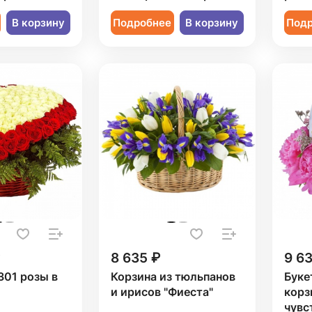
В корзину
Подробнее
В корзину
Под
8 635 ₽
9 6
301 розы в
Корзина из тюльпанов
Буке
и ирисов "Фиеста"
корз
чувс