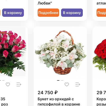
Любви"
атла
В корзину
Подробнее
В корзину
Под
24 750 ₽
29 
 35
Букет из орхидей с
Корз
 роз
гипсофилой в корзине
розы