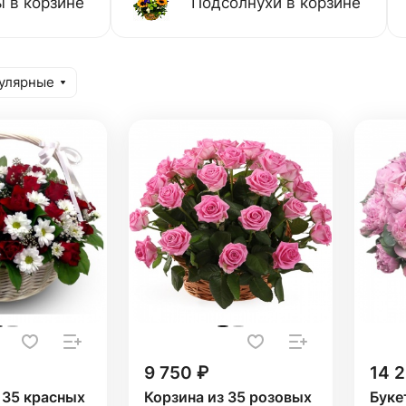
 в корзине
Подсолнухи в корзине
улярные
9 750 ₽
14 
 35 красных
Корзина из 35 розовых
Буке