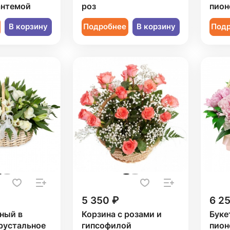
антемой
роз
пион
В корзину
Подробнее
В корзину
Под
5 350 ₽
6 2
ный в
Корзина с розами и
Буке
рустальное
гипсофилой
пион