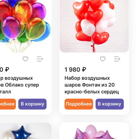
0 ₽
1 980 ₽
р воздушных
Набор воздушных
в Облако супер
шаров Фонтан из 20
талл
красно-белых сердец
робнее
В корзину
Подробнее
В корзину