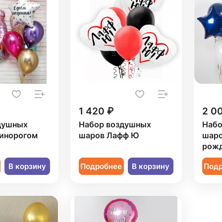
1 420 ₽
2 0
душных
Набор воздушных
Набо
динорогом
шаров Лафф Ю
шаро
рожд
В корзину
Подробнее
В корзину
Под