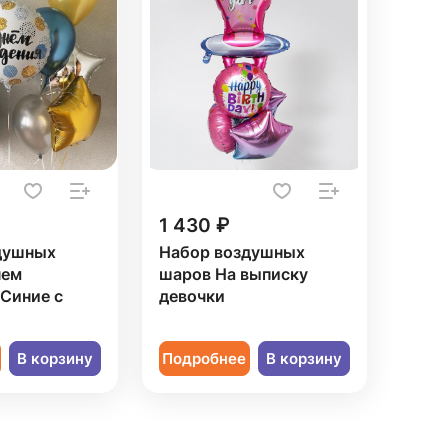
1 430 ₽
душных
Набор воздушных
нем
шаров На выписку
Синие с
девочки
В корзину
Подробнее
В корзину