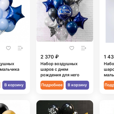
2 370 ₽
1 43
душных
Набор воздушных
Набо
 мальчика
шаров с днем
шаро
рождения для него
маль
В корзину
Подробнее
В корзину
Под