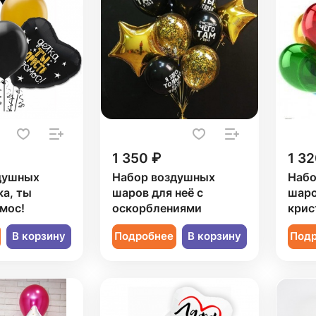
1 350 ₽
1 32
душных
Набор воздушных
Набо
а, ты
шаров для неё с
шаро
мос!
оскорблениями
крис
В корзину
Подробнее
В корзину
Под