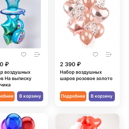
0 ₽
2 390 ₽
р воздушных
Набор воздушных
в На выписку
шаров розовое золото
чика
робнее
В корзину
Подробнее
В корзину