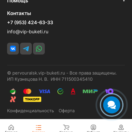
Помощь
Контакты
+7 (953) 424-63-33
info@vip-buketi.ru
© pervouralsk.vip-buketi.ru - Все права защищены.
ИП Кузнецова Н. В. ИНН 711500345410
Конфиденциальность
Оферта