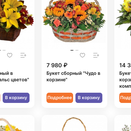
7 980 ₽
14 
ный в
Букет сборный "Чудо в
Буке
альс цветов"
корзине"
корз
комп
В корзину
Подробнее
В корзину
Под