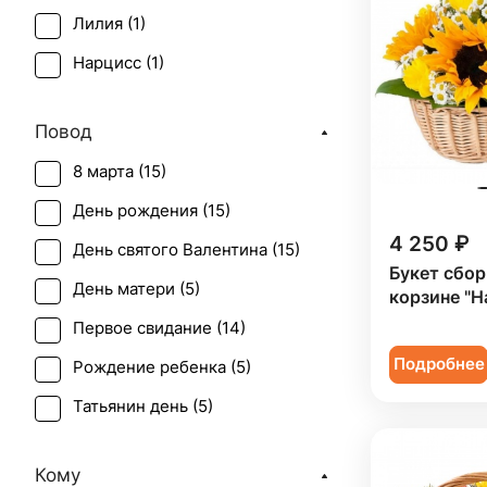
Лилия (
1
)
Нарцисс (
1
)
Орхидея (
2
)
Повод
Подсолнух (
15
)
8 марта (
15
)
Роза (
1
)
День рождения (
15
)
Роза кустовая (
1
)
4 250 ₽
День святого Валентина (
15
)
Ромашка (
1
)
Букет сбор
День матери (
5
)
корзине "Н
Солидаго (
1
)
Первое свидание (
14
)
Танацетум (
3
)
Подробнее
Рождение ребенка (
5
)
Тюльпан (
1
)
Татьянин день (
5
)
Хризантема (
6
)
Юбилей (
12
)
Эрингиум (
1
)
Кому