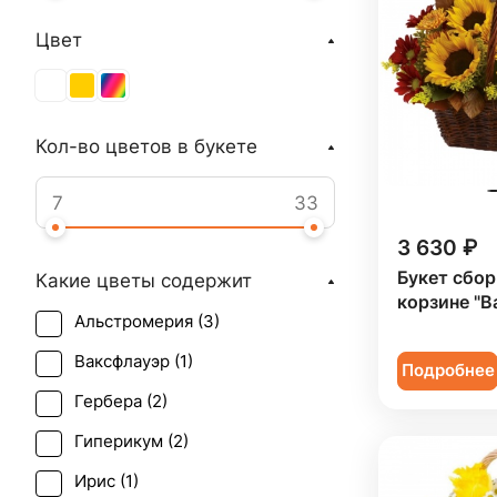
Цвет
Кол-во цветов в букете
3 630 ₽
Букет сбор
Какие цветы содержит
корзине "В
Альстромерия (
3
)
Ваксфлауэр (
1
)
Подробнее
Гербера (
2
)
Гиперикум (
2
)
Ирис (
1
)