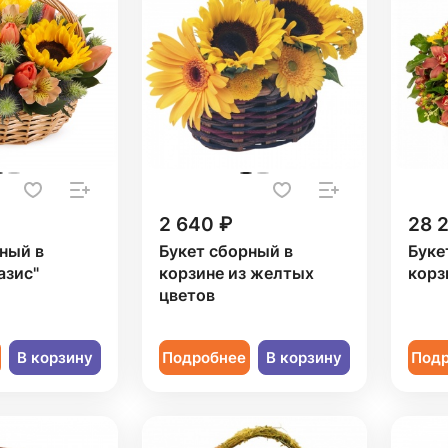
2 640 ₽
28 
ный в
Букет сборный в
Буке
азис"
корзине из желтых
корз
цветов
В корзину
Подробнее
В корзину
Под