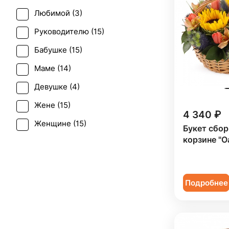
Эустома (
1
)
Любимой (
3
)
Руководителю (
15
)
Бабушке (
15
)
Маме (
14
)
Девушке (
4
)
Жене (
15
)
4 340 ₽
Женщине (
15
)
Букет сбор
корзине "О
Коллеге (
14
)
Мужчине (
1
)
Подруге (
4
)
Подробнее
Сестре (
4
)