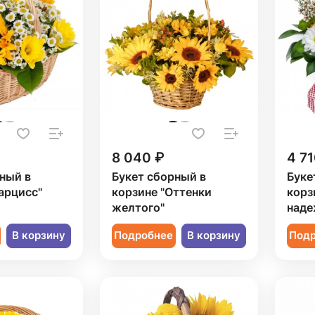
8 040 ₽
4 71
ный в
Букет сборный в
Буке
арцисс"
корзине "Оттенки
корз
желтого"
наде
В корзину
Подробнее
В корзину
Под