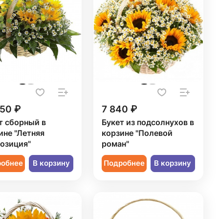
350 ₽
7 840 ₽
т сборный в
Букет из подсолнухов в
ине "Летняя
корзине "Полевой
озиция"
роман"
робнее
В корзину
Подробнее
В корзину