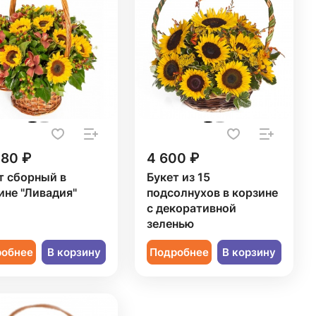
280 ₽
4 600 ₽
т сборный в
Букет из 15
ине "Ливадия"
подсолнухов в корзине
с декоративной
зеленью
робнее
В корзину
Подробнее
В корзину