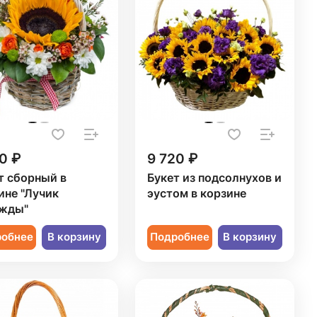
0 ₽
9 720 ₽
т сборный в
Букет из подсолнухов и
ине "Лучик
эустом в корзине
жды"
робнее
В корзину
Подробнее
В корзину